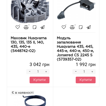
Маховик Husqvarna
Модуль
130, 135, 135 II, 140,
запалювання
435, 440-e
Husqvarna 435, 445,
(5448742-02)
445-e, 440-e, 450-e,
Jonsered CS 2245 S
(5739357-02)
3 042 грн
1 992 грн
-
-
+
+
Купити
Купити
Є в наявності