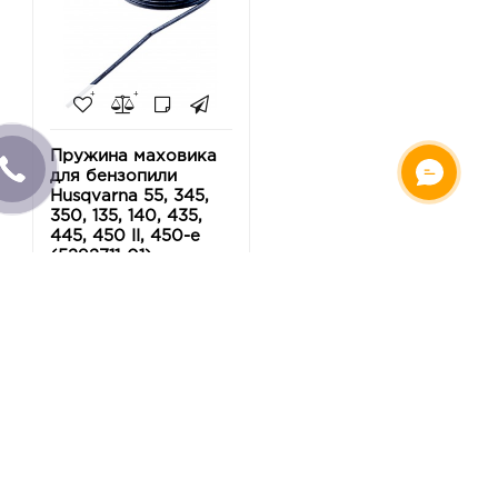
Пружина маховика
для бензопили
Husqvarna 55, 345,
350, 135, 140, 435,
445, 450 II, 450-e
(5292711-01)
138 грн
-
+
Купити
Показано з 1 по 5 із 5 (всього сторінок: 1)