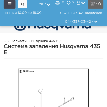
0
0
: 0
УКР
пн-пт: з 10.00 до 18.00
067-111-37-42
Владислав
044-337-03-42
-
...
Запчастини Husqvarna 435 E
Система запалення Husqvarna 435
E