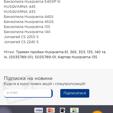
Бензопила Husqvarna 540XP III
HUSQVARNA 445
HUSQVARNA 435
Бензопила Husqvarna 445S
Бензопила Husqvarna 450S
Бензопила Husqvarna 135
Бензопила Husqvarna 140
Jonsered CS 2255 S
Jonsered CS 2245 S
Мітки:
Тримач пробки Husqvarna 61
,
365
,
353
,
135
,
140 та
ін. (5035789-01)
,
5035789-01
,
Картер Husqvarna 135
Підписка на новини
Будьте в курсі нових акцій і спецпропозицій!
Підписатися