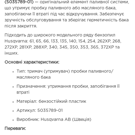
(5035789-01)
— оригінальний елемент паливної системи,
що утримує пробку паливного або масляного бака,
запобігаючи її втраті під час відкручування. Забезпечує
зручність обслуговування та зберігає герметичність бака
після закриття.
Підходить до широкого модельного ряду бензопил
Husqvarna: 61, 65, 66, 133, 135, 140, 154, 254, 262XP, 268,
272XP, 281XP, 288XP, 340, 345, 350, 353, 365, 372XP та
інших.
Основні характеристики:
Тип: тримач (утримувач) пробки паливного/
масляного бака
Призначення: утримання пробки, запобігання її
втраті
Матеріал: бензостійкий пластик
Артикул: 5035789-01
Виробник: Husqvarna AB (Швеція)
Переваги: