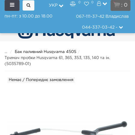
0
0
: 0
УКР
пн-пт: з 10.00 до 18.00
067-111-37-42
Владислав
044-337-03-42
-
...
Бак паливний Husqvarna 450S
Тримач пробки Husqvarna 61, 365, 353, 135, 140 та ін.
(5035789-01)
Немає / Попереднє замовлення