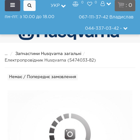
0
0
: 0
УКР
пн-пт: з 10.00 до 18.00
067-111-37-42
Владислав
044-337-03-42
-
...
Запчастини Husqvarna загальні
Електропровідник Husqvarna (5474033-82)
Немає / Попереднє замовлення