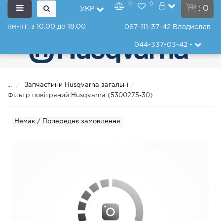
0
0
: 0
УКР
пн-пт: з 10.00 до 18.00
067-111-37-42
Владислав
044-337-03-42
-
...
Запчастини Husqvarna загальні
Фільтр повітряний Husqvarna (5300275-30)
Немає / Попереднє замовлення