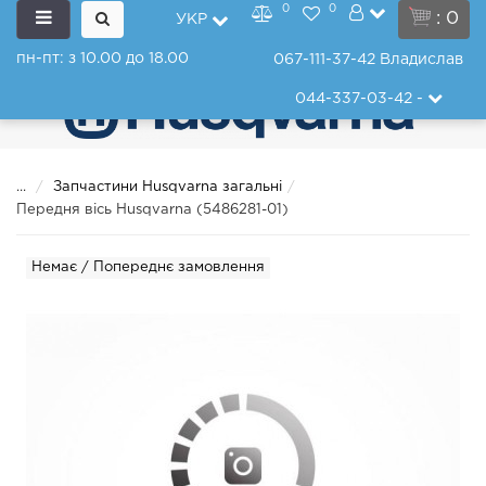
0
0
: 0
УКР
пн-пт: з 10.00 до 18.00
067-111-37-42
Владислав
044-337-03-42
-
...
Запчастини Husqvarna загальні
Передня вісь Husqvarna (5486281-01)
Немає / Попереднє замовлення