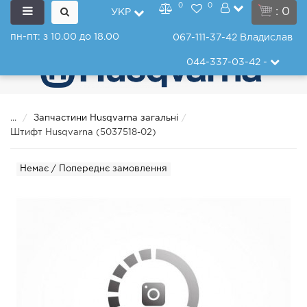
0
0
: 0
УКР
пн-пт: з 10.00 до 18.00
067-111-37-42
Владислав
044-337-03-42
-
...
Запчастини Husqvarna загальні
Штифт Husqvarna (5037518-02)
Немає / Попереднє замовлення