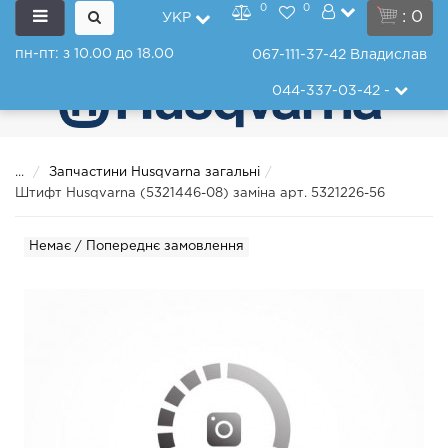
0
0
: 0
УКР
пн-пт: з 10.00 до 18.00
067-111-37-42
Владислав
044-337-03-42
-
...
Запчастини Husqvarna загальні
Штифт Husqvarna (5321446-08) заміна арт. 5321226-56
Немає / Попереднє замовлення