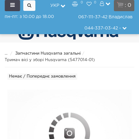
0
0
: 0
УКР
пн-пт: з 10.00 до 18.00
067-111-37-42
Владислав
044-337-03-42
-
...
Запчастини Husqvarna загальні
Тримач вісі у зборі Husqvarna (5477014-01)
Немає / Попереднє замовлення