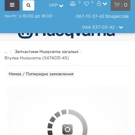
0
0
: 0
УКР
пн-пт: з 10.00 до 18.00
067-111-37-42
Владислав
044-337-03-42
-
...
Запчастини Husqvarna загальні
Втулка Husqvarna (5474031-45)
Немає / Попереднє замовлення