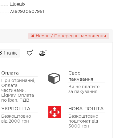
Швеція
7392930507951
Немає / Попереднє замовлення
В 1 клік
Оплата
Своє
пакування
При отриманні,
Оплата
Ви не платите
частинами,
за пакування
LiqPay, Оплата
по iban, ПДВ
УКРПОШТА
НОВА ПОШТА
Безкоштовно
Безкоштовно
від 2000 грн
поштомат від
3000 грн