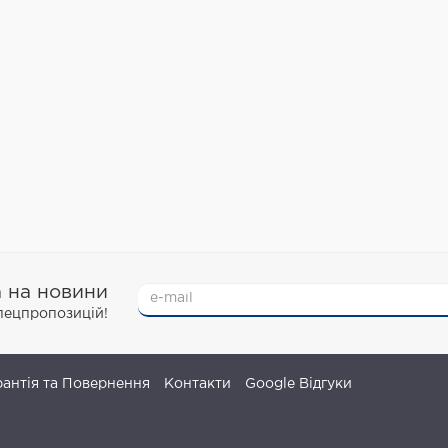
а на новини
спецпропозицій!
рантія та Повернення
Контакти
Google Відгуки