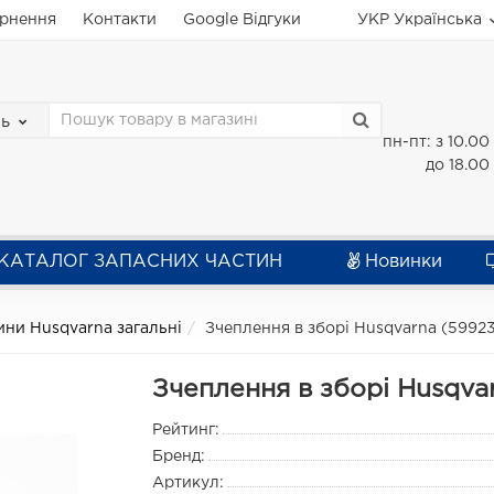
ернення
Контакти
Google Відгуки
УКР
Українська
зь
пн-пт: з 10.00
до 18.00
КАТАЛОГ ЗАПАСНИХ ЧАСТИН
Новинки
ини Husqvarna загальні
Зчеплення в зборі Husqvarna (59923
Зчеплення в зборі Husqva
Рейтинг:
Бренд:
Артикул: