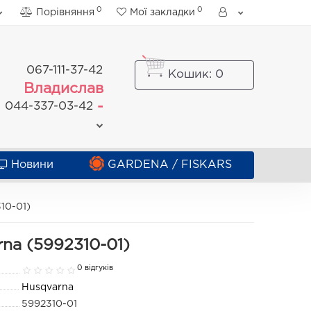
0
0
Порівняння
Мої закладки
067-111-37-42
Кошик
: 0
Владислав
-
044-337-03-42
Новини
GARDENA / FISKARS
10-01)
rna (5992310-01)
0 відгуків
Husqvarna
5992310-01