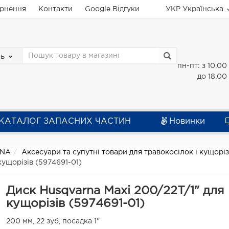
ернення
Контакти
Google Відгуки
УКР
Українська
зь
пн-пт: з 10.00
до 18.00
КАТАЛОГ ЗАПАСНИХ ЧАСТИН
Новинки
RNA
Аксесуари та супутні товари для травокосілок і кущорі
кущорізів (5974691-01)
Диск Husqvarna Maxi 200/22T/1" для
кущорізів (5974691-01)
200 мм, 22 зуб, посадка 1"