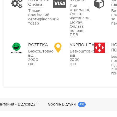
Original
па
При
отриманні,
Тільки
Ви
Оплата
оригіналий
пл
частинами,
сертифікований
за
LiqPay,
товар
па
Оплата
по iban,
ПДВ
ROZETKA
УКРПОШТА
Н
П
Безкоштовно
Безкоштовно
від
від
Бе
2000
2000
по
грн
грн
від
30
гр
0
Питання - Відповідь
Google Відгуки
418