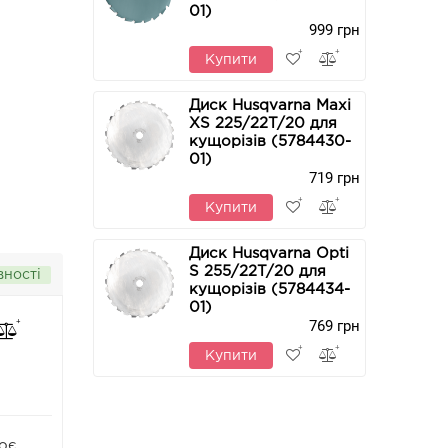
01)
999 грн
Купити
Диск Husqvarna Maxi
XS 225/22T/20 для
кущорізів (5784430-
01)
719 грн
Купити
Диск Husqvarna Opti
S 255/22T/20 для
вності
кущорізів (5784434-
01)
769 грн
Купити
оє