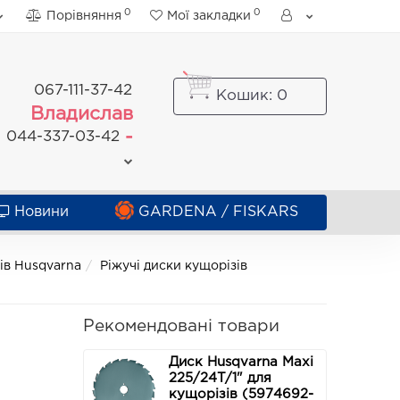
0
0
Порівняння
Мої закладки
067-111-37-42
Кошик
: 0
Владислав
-
044-337-03-42
Новини
GARDENA / FISKARS
зів Husqvarna
Ріжучі диски кущорізів
Рекомендовані товари
Диск Husqvarna Maxi
225/24T/1" для
кущорізів (5974692-