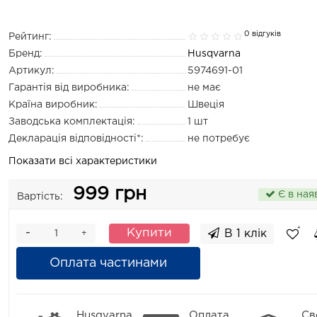
0 відгуків
Рейтинг:
Бренд:
Husqvarna
Артикул:
5974691-01
Гарантія від виробника:
не має
Країна виробник:
Швеція
Заводська комплектація:
1 шт
Декларація відповідності*:
не потребує
Показати всі характеристики
999 грн
Є в ная
Вартість:
-
Купити
В 1 клік
+
Оплата частинами
Husqvarna
Оплата
Св