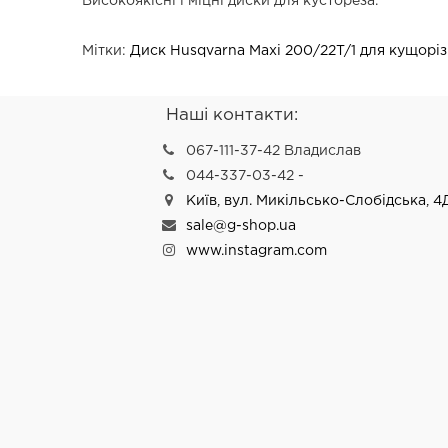
Високоякісні і міцні диски для кустореза.
Мітки:
Диск Husqvarna Maxi 200/22T/1 для кущоріз
Наші контакти:
067-111-37-42 Владислав
044-337-03-42 -
Київ, вул. Микільсько-Слобідська, 4
sale@g-shop.ua
www.instagram.com