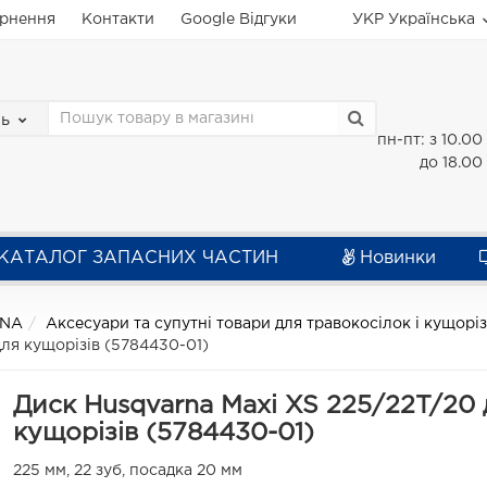
ернення
Контакти
Google Відгуки
УКР
Українська
зь
пн-пт: з 10.00
до 18.00
КАТАЛОГ ЗАПАСНИХ ЧАСТИН
Новинки
RNA
Аксесуари та супутні товари для травокосілок і кущорі
ля кущорізів (5784430-01)
Диск Husqvarna Maxi XS 225/22T/20 
кущорізів (5784430-01)
225 мм, 22 зуб, посадка 20 мм