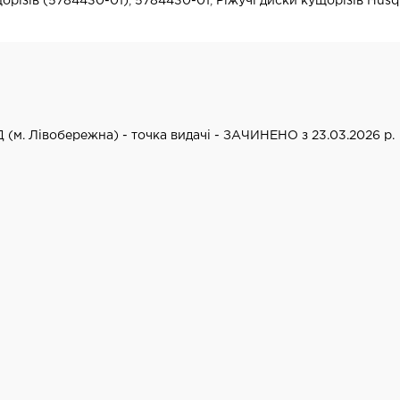
орізів (5784430-01)
,
5784430-01
,
Ріжучі диски кущорізів Hus
Д (м. Лівобережна) - точка видачі - ЗАЧИНЕНО з 23.03.2026 р.