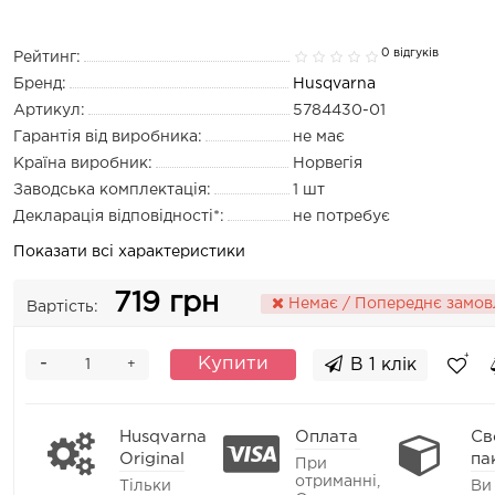
0 відгуків
Рейтинг:
Бренд:
Husqvarna
Артикул:
5784430-01
Гарантія від виробника:
не має
Країна виробник:
Норвегія
Заводська комплектація:
1 шт
Декларація відповідності*:
не потребує
Показати всі характеристики
719 грн
Немає / Попереднє замов
Вартість:
-
Купити
В 1 клік
+
Husqvarna
Оплата
Св
Original
па
При
отриманні,
Тільки
Ви