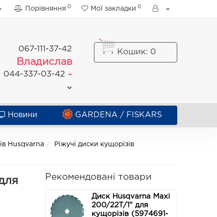
0
0
Порівняння
Мої закладки
067-111-37-42
Кошик
: 0
Владислав
-
044-337-03-42
Новини
GARDENA / FISKARS
зів Husqvarna
Ріжучі диски кущорізів
Рекомендовані товари
для
Диск Husqvarna Maxi
200/22T/1" для
кущорізів (5974691-