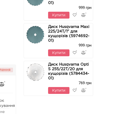
01)
999 грн
Купити
Диск Husqvarna Maxi
225/24T/1" для
кущорізів (5974692-
01)
999 грн
Купити
Диск Husqvarna Opti
S 255/22T/20 для
лення
кущорізів (5784434-
01)
769 грн
Купити
оє
кування
 не