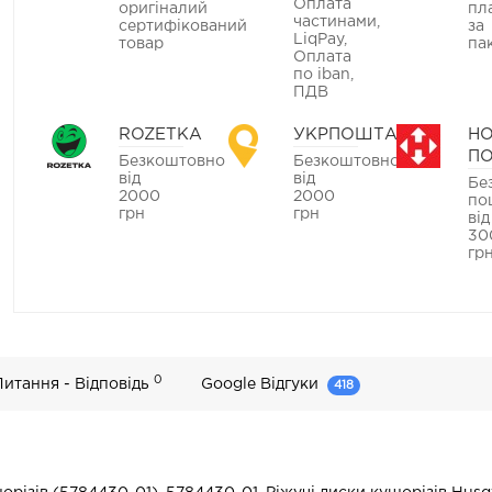
Оплата
оригіналий
пл
частинами,
сертифікований
за
LiqPay,
товар
па
Оплата
по iban,
ПДВ
ROZETKA
УКРПОШТА
Н
П
Безкоштовно
Безкоштовно
від
від
Бе
2000
2000
по
грн
грн
від
30
гр
0
Питання - Відповідь
Google Відгуки
418