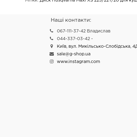
Мітки:
Диск Husqvarna Maxi XS 225/22T/20 для кущ
Наші контакти:
067-111-37-42 Владислав
044-337-03-42 -
Київ, вул. Микільсько-Слобідська, 4
sale@g-shop.ua
www.instagram.com