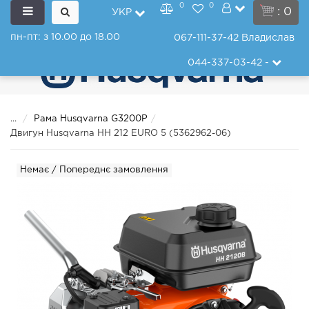
0
0
: 0
УКР
пн-пт: з 10.00 до 18.00
067-111-37-42
Владислав
044-337-03-42
-
...
Рама Husqvarna G3200P
Двигун Husqvarna HH 212 EURO 5 (5362962-06)
Немає / Попереднє замовлення