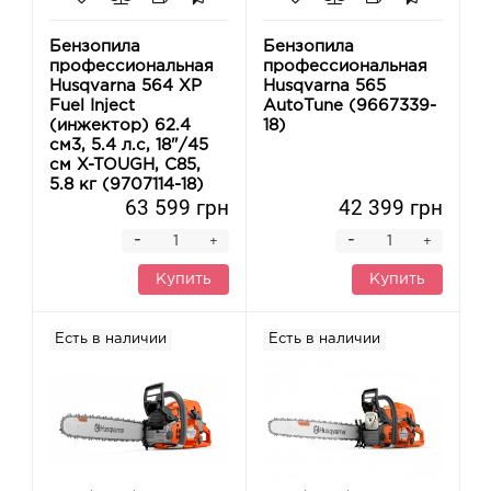
Бензопила
Бензопила
профессиональная
профессиональная
Husqvarna 564 XP
Husqvarna 565
Fuel Inject
AutoTune (9667339-
(инжектор) 62.4
18)
см3, 5.4 л.с, 18"/45
см X-TOUGH, C85,
5.8 кг (9707114-18)
63 599 грн
42 399 грн
-
-
+
+
Купить
Купить
Есть в наличии
Есть в наличии