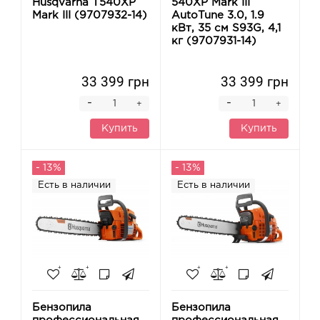
Husqvarna T540XP
540XP Mark III
Mark III (9707932-14)
AutoTune 3.0, 1.9
кВт, 35 см S93G, 4,1
кг (9707931-14)
33 399 грн
33 399 грн
-
-
+
+
Купить
Купить
- 13%
- 13%
Есть в наличии
Есть в наличии
Бензопила
Бензопила