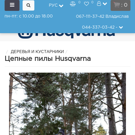
0
0
: 0
РУС
пн-пт: с 10.00 до 18.00
067-111-37-42
Владислав
044-337-03-42
-
ДЕРЕВЬЯ И КУСТАРНИКИ
Цепные пилы Husqvarna