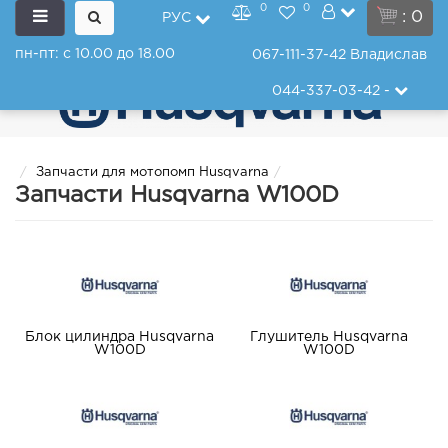
0
0
: 0
РУС
пн-пт: с 10.00 до 18.00
067-111-37-42
Владислав
044-337-03-42
-
Запчасти для мотопомп Husqvarna
Запчасти Husqvarna W100D
Блок цилиндра Husqvarna
Глушитель Husqvarna
W100D
W100D