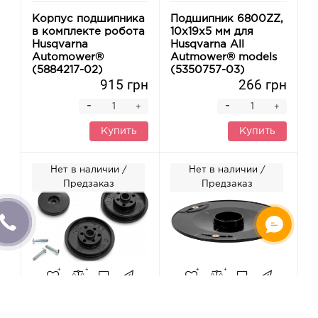
Корпус подшипника
Подшипник 6800ZZ,
в комплекте робота
10x19x5 мм для
Husqvarna
Husqvarna All
Automower®
Autmower® models
(5884217-02)
(5350757-03)
915 грн
266 грн
-
-
+
+
Купить
Купить
Нет в наличии /
Нет в наличии /
Предзаказ
Предзаказ
Адаптер высоты
Держатель ножей