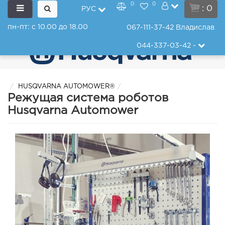
0
0
: 0
РУС
пн-пт: с 10.00 до 18.00
067-111-37-42
Владислав
044-337-03-42
-
HUSQVARNA AUTOMOWER®
Режущая система роботов
Husqvarna Automower