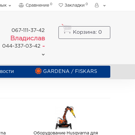
0
0
зык
Сравнение
Закладки
067-111-37-42
Корзина
: 0
Владислав
-
044-337-03-42
вости
GARDENA / FISKARS
rna
Оборудование Husqvarna для