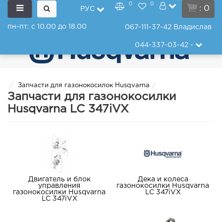
0
0
: 0
РУС
пн-пт: с 10.00 до 18.00
067-111-37-42
Владислав
044-337-03-42
-
Запчасти для газонокосилок Husqvarna
Запчасти для газонокосилки
Husqvarna LC 347iVX
Двигатель и блок
Дека и колеса
управления
газонокосилки Husqvarna
газонокосилки Husqvarna
LC 347iVX
LC 347iVX