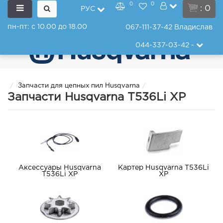
0
0
: 0
РУС
пн-пт: с 10.00 до 18.00
067-111-37-42
Владислав
044-337-03-42
-
Запчасти для цепных пил Husqvarna
Запчасти Husqvarna T536Li XP
Аксессуары Husqvarna
Картер Husqvarna T536Li
T536Li XP
XP