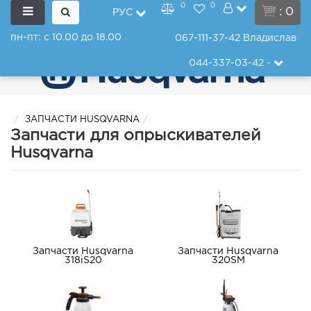
0
0
: 0
РУС
пн-пт: с 10.00 до 18.00
067-111-37-42
Владислав
044-337-03-42
-
ЗАПЧАСТИ HUSQVARNA
Запчасти для опрыскивателей
Husqvarna
Запчасти Husqvarna
Запчасти Husqvarna
318iS20
320SM