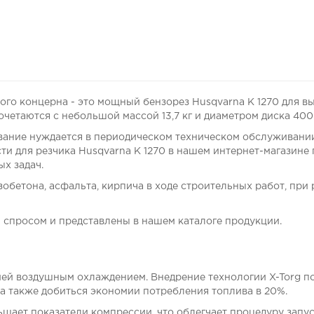
го концерна - это мощный бензорез Husqvarna K 1270 для вып
сочетаются с небольшой массой 13,7 кг и диаметром диска 400
вание нуждается в периодическом техническом обслуживании
ти для резчика Husqvarna K 1270 в нашем интернет-магазине
х задач.
обетона, асфальта, кирпича в ходе строительных работ, при
спросом и представлены в нашем каталоге продукции.
ией воздушным охлаждением. Внедрение технологии X-Torg п
а также добиться экономии потребления топлива в 20%.
шает показатели компрессии, что облегчает процедуру запус