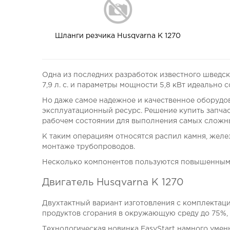
Шланги резчика Husqvarna K 1270
Одна из последних разработок известного шведско
7,9 л. с. и параметры мощности 5,8 кВт идеально 
Но даже самое надежное и качественное оборудо
эксплуатационный ресурс. Решение купить запчас
рабочем состоянии для выполнения самых сложны
К таким операциям относятся распил камня, желез
монтаже трубопроводов.
Несколько компонентов пользуются повышенным 
Двигатель Husqvarna K 1270
Двухтактный вариант изготовления с комплектац
продуктов сгорания в окружающую среду до 75%, 
Технологическая новинка EasyStart намного умень