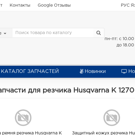
ат
Контакты
Google Отзывы
РУС
Я
е
пн-пт: с 10.00
до 18.00
КАТАЛОГ ЗАПЧАСТЕЙ
Новинки
Но
апчасти для резчика Husqvarna K 1270
 ремня резчика Husqvarna K
Защитный кожух резчика Hu