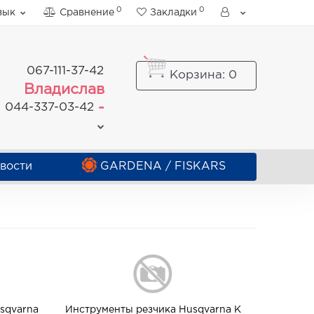
0
0
зык
Сравнение
Закладки
067-111-37-42
Корзина
: 0
Владислав
-
044-337-03-42
вости
GARDENA / FISKARS
sqvarna
Инструменты резчика Husqvarna K