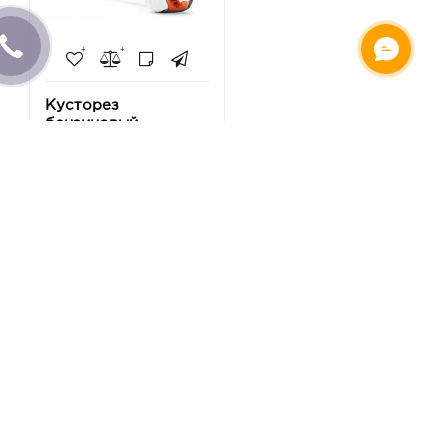
Кусторез
бензиновый
Husqvarna 325HE3
(9667876-01)
19 099 грн
-
+
Купить
Показано с 1 по 5 из 5 (всего 1 страниц)
Подписка на новости