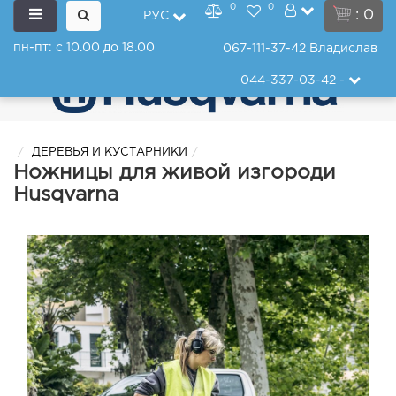
0
0
: 0
РУС
пн-пт: с 10.00 до 18.00
067-111-37-42
Владислав
044-337-03-42
-
ДЕРЕВЬЯ И КУСТАРНИКИ
Ножницы для живой изгороди
Husqvarna