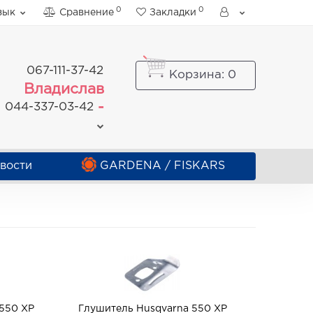
0
0
зык
Сравнение
Закладки
067-111-37-42
Корзина
: 0
Владислав
-
044-337-03-42
вости
GARDENA / FISKARS
 550 XP
Глушитель Husqvarna 550 XP