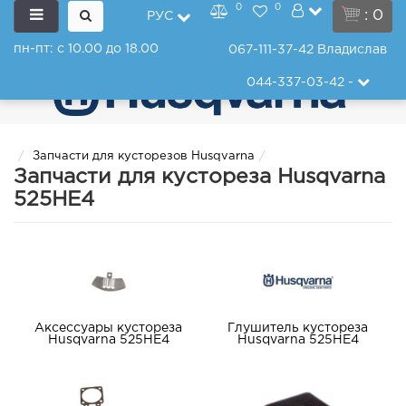
0
0
: 0
РУС
пн-пт: с 10.00 до 18.00
067-111-37-42
Владислав
044-337-03-42
-
Запчасти для кусторезов Husqvarna
Запчасти для кустореза Husqvarna
525HE4
Аксессуары кустореза
Глушитель кустореза
Husqvarna 525HE4
Husqvarna 525HE4