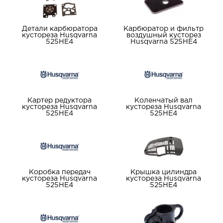
Детали карбюратора
Карбюратор и фильтр
кустореза Husqvarna
воздушный кусторез
525HE4
Husqvarna 525HE4
Картер редуктора
Коленчатый вал
кустореза Husqvarna
кустореза Husqvarna
525HE4
525HE4
Коробка передач
Крышка цилиндра
кустореза Husqvarna
кустореза Husqvarna
525HE4
525HE4