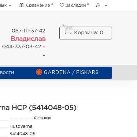
0
0
зык
Сравнение
Закладки
067-111-37-42
Корзина
: 0
Владислав
-
044-337-03-42
вости
GARDENA / FISKARS
rna HCP (5414048-05)
0 отзывов
Husqvarna
5414048-05