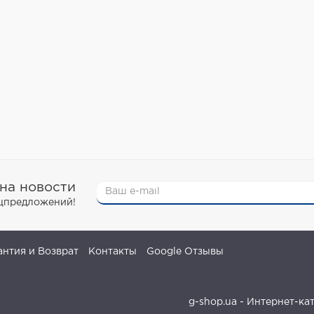
на новости
ецпредложений!
антия и Возврат
Контакты
Google Отзывы
g-shop.ua - Интернет-ка