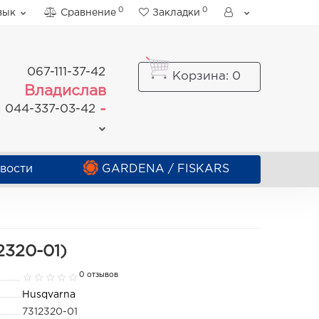
0
0
зык
Сравнение
Закладки
067-111-37-42
Корзина
: 0
Владислав
-
044-337-03-42
вости
GARDENA / FISKARS
2320-01)
0 отзывов
Husqvarna
7312320-01