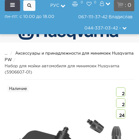
0
0
: 0
РУС
пн-пт: с 10.00 до 18.00
067-111-37-42
Владислав
044-337-03-42
-
...
Аксессуары и принадлежности для минимоек Husqvarna
PW
Набор для мойки автомобиля для минимоек Husqvarna
(5906607-01)
Наличие
2
2
24