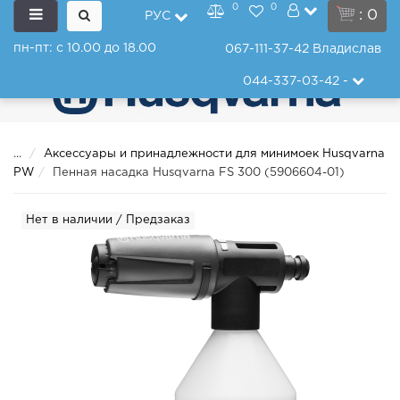
0
0
: 0
РУС
пн-пт: с 10.00 до 18.00
067-111-37-42
Владислав
044-337-03-42
-
...
Аксессуары и принадлежности для минимоек Husqvarna
PW
Пенная насадка Husqvarna FS 300 (5906604-01)
Нет в наличии / Предзаказ