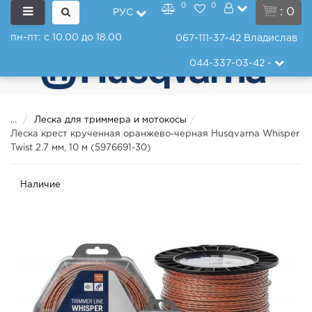
0
0
: 0
РУС
пн-пт: с 10.00 до 18.00
067-111-37-42
Владислав
044-337-03-42
-
...
Леска для триммера и мотокосы
Леска крест крученная оранжево-черная Husqvarna Whisper
Twist 2.7 мм, 10 м (5976691-30)
Наличие