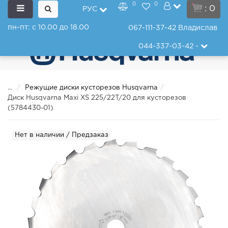
0
0
: 0
РУС
пн-пт: с 10.00 до 18.00
067-111-37-42
Владислав
044-337-03-42
-
...
Режущие диски кусторезов Husqvarna
Диск Husqvarna Maxi XS 225/22T/20 для кусторезов
(5784430-01)
Нет в наличии / Предзаказ