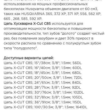
использования на мощных профессиональных
бензопилах Husqvarna объемом двигателя от 60 см3,
таких как HUSQVARNA 365, 372 ХР, 371 XP, 556, 562 ХР,
665 , 268, 585, 592 XP.
Цепь Хускварна X-Cut C85
используется для
оптимизации мощности бензопилы и повышения
производительности, тип зубов "долото" создает чистый
рез, без появления зазубрин и дает 30% прирост в
скорости распила по сравнению с полукруглым зубом
типа "полудолото".
Доступные варианты цепей:
Цепь X-CUT C85; 15"/38см; 3/8"; 1.5мм; 56DL
Цепь X-CUT C85; 16"/40см; 3/8"; 1.5мм; 60DL
Цепь X-CUT C85; 18"/45см; 3/8"; 1.5мм; 68DL
Цепь X-CUT C85; 20"/50см; 3/8"; 1.5мм; 72DL
Цепь X-CUT C85; 24"/61см; 3/8"; 1.5мм; 84DL
Цепь X-CUT C85; 28"/71см; 3/8"; 1.5мм; 92DL
Цепь X-CUT C85; 30"/76см; 3/8"; 1.5мм; 102DL
Цепь X-CUT C85; 32"/81см; 3/8"; 1.5мм; 105DL
Цепь X-CUT C85; 36"/91см; 3/8"; 1.5мм; 115DL
Цепь X-CUT C85; 100'/30.5м; 3/8"; 1.5мм; 1641DL