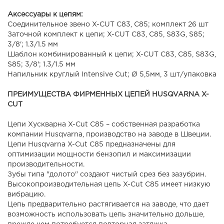
Аксессуары к цепям:
Соединительное звено X-CUT C83, C85; комплект 26 шт
Заточной комплект к цепи; X-CUT C83, C85, S83G, S85;
3/8'; 1.3/1.5 мм
Шаблон комбинированный к цепи; X-CUT C83, C85, S83G,
S85; 3/8'; 1.3/1.5 мм
Напильник круглый Intensive Cut; Ø 5,5мм, 3 шт/упаковка
ПРЕИМУЩЕСТВА ФИРМЕННЫХ ЦЕПЕЙ HUSQVARNA X-
CUT
Цепи Хускварна X-Cut C85 – собственная разработка
компании Husqvarna, производство на заводе в Швеции.
Цепи Husqvarna X-Cut C85 предназначены для
оптимизации мощности бензопил и максимизации
производительности.
Зубы типа "долото" создают чистый срез без зазубрин.
Высокопроизводительная цепь X-Cut C85 имеет низкую
вибрацию.
Цепь предварительно растягивается на заводе, что дает
возможность использовать цепь значительно дольше,