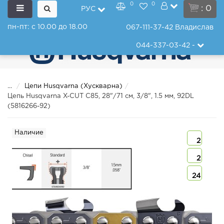
0
0
: 0
РУС
пн-пт: с 10.00 до 18.00
067-111-37-42
Владислав
044-337-03-42
-
...
Цепи Husqvarna (Хускварна)
Цепь Husqvarna X-CUT C85, 28"/71 см, 3/8", 1.5 мм, 92DL
(5816266-92)
Наличие
2
2
24