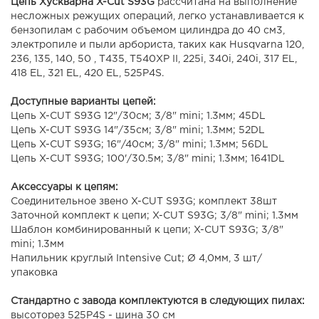
Цепь Хускварна X-Cut S93G
рассчитана на выполнение
несложных режущих операций, легко устанавливается к
бензопилам с рабочим объемом цилиндра до 40 см3,
электропиле и пыли арбориста, таких как Husqvarna 120,
236, 135, 140, 50 , Т435, T540XP II, 225i, 340i, 240i, 317 EL,
418 EL, 321 EL, 420 EL, 525P4S.
Доступные варианты цепей:
Цепь X-CUT S93G 12"/30см; 3/8" mini; 1.3мм; 45DL
Цепь X-CUT S93G 14"/35см; 3/8" mini; 1.3мм; 52DL
Цепь X-CUT S93G; 16"/40см; 3/8" mini; 1.3мм; 56DL
Цепь X-CUT S93G; 100'/30.5м; 3/8" mini; 1.3мм; 1641DL
Аксессуары к цепям:
Соединительное звено X-CUT S93G; комплект 38шт
Заточной комплект к цепи; X-CUT S93G; 3/8" mini; 1.3мм
Шаблон комбинированный к цепи; X-CUT S93G; 3/8"
mini; 1.3мм
Напильник круглый Intensive Cut; Ø 4,0мм, 3 шт/
упаковка
Стандартно с завода комплектуются в следующих пилах:
высоторез 525P4S - шина 30 см