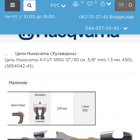
0
0
: 0
РУС
пн-пт: с 10.00 до 18.00
067-111-37-42
Владислав
044-337-03-42
-
...
Цепи Husqvarna (Хускварна)
Цепь Husqvarna X-CUT S93G 12"/30 см, 3/8" mini, 1.3 мм, 45DL
(5854042-45)
Наличие