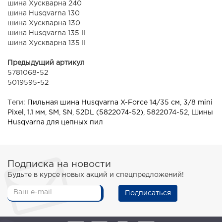
шина Хускварна 240
шина Husqvarna 130
шина Хускварна 130
шина Husqvarna 135 II
шина Хускварна 135 II
Предыдущий артикул
5781068-52
5019595-52
Теги:
Пильная шина Husqvarna X-Force 14/35 см
,
3/8 mini
Pixel
,
1.1 мм
,
SM
,
SN
,
52DL (5822074-52)
,
5822074-52
,
Шины
Husqvarna для цепных пил
Подписка на новости
Будьте в курсе новых акций и спецпредложений!
Подписаться