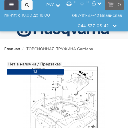
0
0
: 0
РУС
пн-пт: с 10.00 до 18.00
067-111-37-42
Владислав
044-337-03-42
-
Главная
ТОРСИОННАЯ ПРУЖИНА Gardena
Нет в наличии / Предзаказ
13