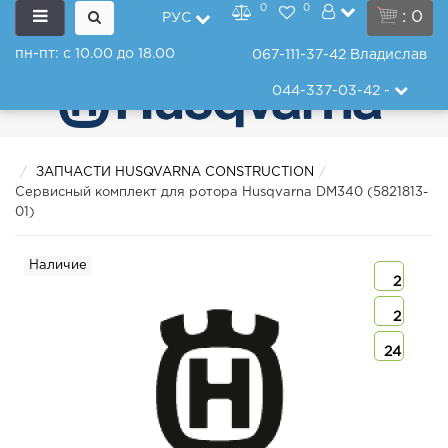
0
0
: 0
РУС
пн-пт: с 10.00 до 18.00
067-111-37-42
Владислав
044-337-03-42
-
ЗАПЧАСТИ HUSQVARNA CONSTRUCTION
Сервисный комплект для ротора Husqvarna DM340 (5821813-
01)
Наличие
2
2
24