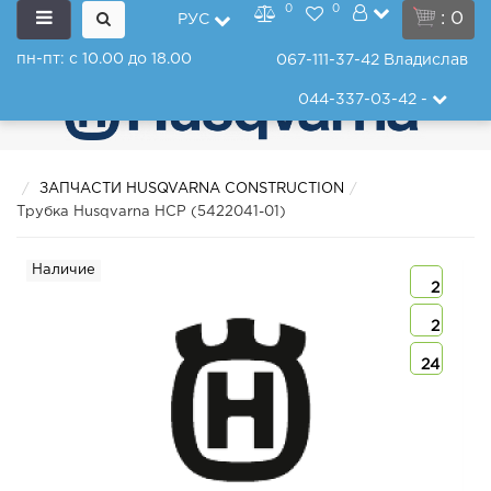
0
0
: 0
РУС
пн-пт: с 10.00 до 18.00
067-111-37-42
Владислав
044-337-03-42
-
ЗАПЧАСТИ HUSQVARNA CONSTRUCTION
Трубка Husqvarna HCP (5422041-01)
Наличие
2
2
24