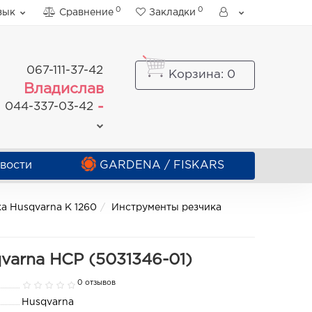
0
0
зык
Сравнение
Закладки
067-111-37-42
Корзина
: 0
Владислав
-
044-337-03-42
вости
GARDENA / FISKARS
ка Husqvarna K 1260
Инструменты резчика
varna HCP (5031346-01)
0 отзывов
Husqvarna