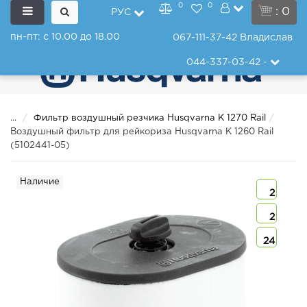
0
0
: 0
РУС
пн-пт: с 10.00 до 18.00
067-111-37-42
Владислав
044-337-03-42
-
...
Фильтр воздушный резчика Husqvarna K 1270 Rail
Воздушный фильтр для рейкориза Husqvarna K 1260 Rail
(5102441-05)
Наличие
2
2
24