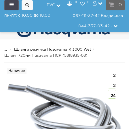
0
0
: 0
РУС
пн-пт: с 10.00 до 18.00
067-111-37-42
Владислав
044-337-03-42
-
...
Шланги резчика Husqvarna K 3000 Wet
Шланг 720мм Husqvarna HCP (5818935-08)
Наличие
2
2
24