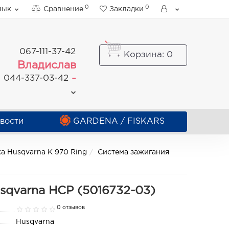
0
0
зык
Сравнение
Закладки
067-111-37-42
Корзина
: 0
Владислав
-
044-337-03-42
вости
GARDENA / FISKARS
ка Husqvarna K 970 Ring
Система зажигания
sqvarna HCP (5016732-03)
0 отзывов
Husqvarna