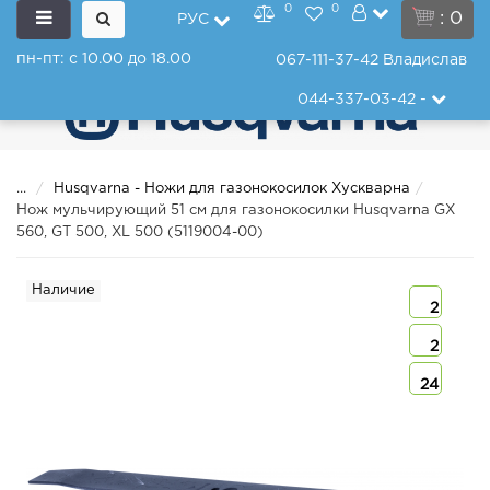
0
0
: 0
РУС
пн-пт: с 10.00 до 18.00
067-111-37-42
Владислав
044-337-03-42
-
...
Husqvarna - Ножи для газонокосилок Хускварна
Нож мульчирующий 51 см для газонокосилки Husqvarna GX
560, GT 500, XL 500 (5119004-00)
Наличие
2
2
24