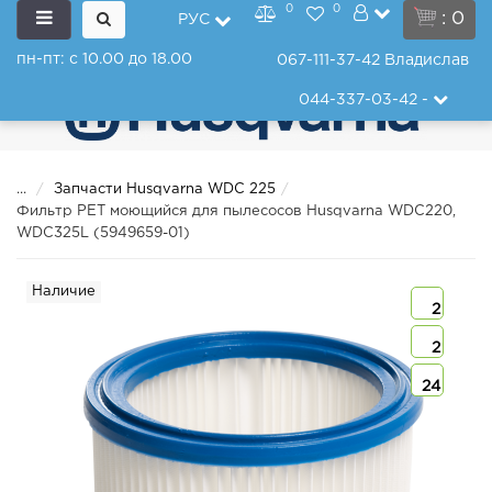
0
0
: 0
РУС
пн-пт: с 10.00 до 18.00
067-111-37-42
Владислав
044-337-03-42
-
...
Запчасти Husqvarna WDC 225
Фильтр PET моющийся для пылесосов Husqvarna WDC220,
WDC325L (5949659-01)
Наличие
2
2
24